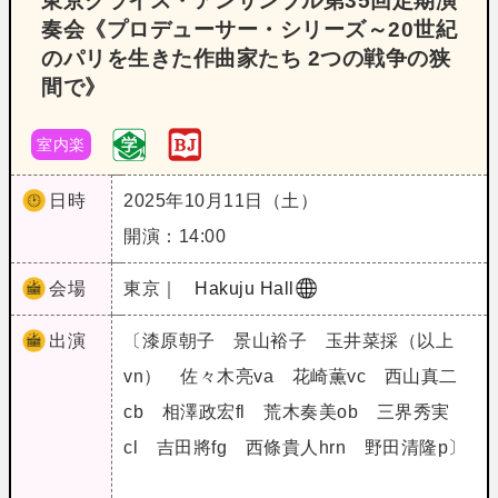
東京クライス・アンサンブル第35回定期演
奏会《プロデューサー・シリーズ～20世紀
のパリを生きた作曲家たち 2つの戦争の狭
間で》
室内楽
日時
2025年10月11日（土）
開演：14:00
会場
東京｜
Hakuju Hall
出演
〔漆原朝子 景山裕子 玉井菜採（以上
vn） 佐々木亮va 花崎薫vc 西山真二
cb 相澤政宏fl 荒木奏美ob 三界秀実
cl 吉田將fg 西條貴人hrn 野田清隆p〕