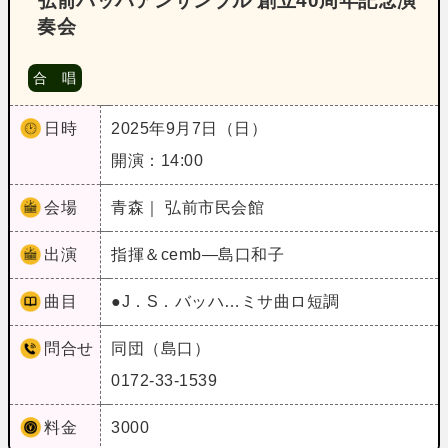
弘前バッハアンサンブル 創立40周年記念演
奏会
合 唱
日時
2025年9月7日（日）
開演：14:00
会場
青森｜ 弘前市民会館
出演
指揮＆cemb―島口和子
曲目
●J．S．バッハ…ミサ曲ロ短調
問合せ
同団（島口）
0172-33-1539
料金
3000