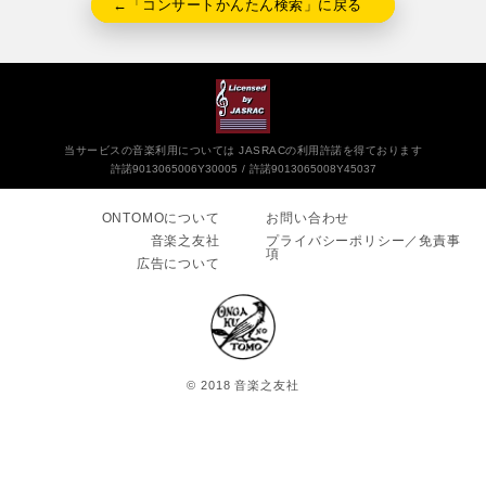
←「コンサートかんたん検索」に戻る
当サービスの音楽利用については JASRACの利用許諾を得ております
許諾9013065006Y30005
許諾9013065008Y45037
ONTOMOについて
お問い合わせ
音楽之友社
プライバシーポリシー／免責事
項
広告について
© 2018 音楽之友社