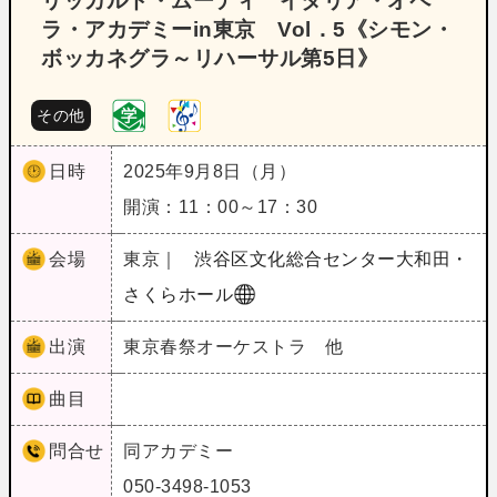
リッカルド・ムーティ イタリア・オペ
ラ・アカデミーin東京 Vol．5《シモン・
ボッカネグラ～リハーサル第5日》
その他
日時
2025年9月8日（月）
開演：11：00～17：30
会場
東京｜
渋谷区文化総合センター大和田・
さくらホール
出演
東京春祭オーケストラ 他
曲目
問合せ
同アカデミー
050-3498-1053