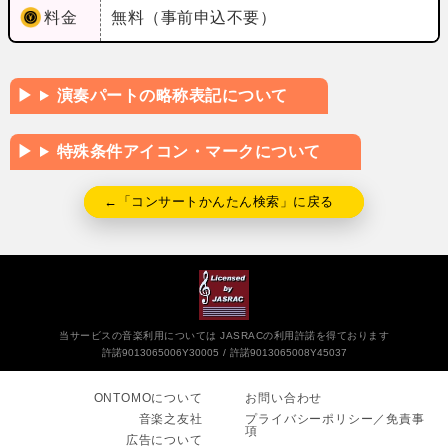
料金
無料（事前申込不要）
演奏パートの略称表記について
特殊条件アイコン・マークについて
←「コンサートかんたん検索」に戻る
当サービスの音楽利用については JASRACの利用許諾を得ております
許諾9013065006Y30005
許諾9013065008Y45037
ONTOMOについて
お問い合わせ
音楽之友社
プライバシーポリシー／免責事
項
広告について