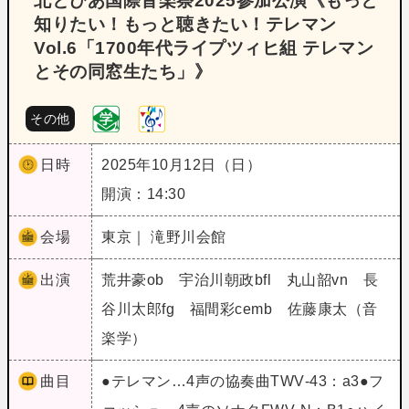
北とぴあ国際音楽祭2025参加公演《もっと
知りたい！もっと聴きたい！テレマン
Vol.6「1700年代ライプツィヒ組 テレマン
とその同窓生たち」》
その他
日時
2025年10月12日（日）
開演：14:30
会場
東京｜ 滝野川会館
出演
荒井豪ob 宇治川朝政bfl 丸山韶vn 長
谷川太郎fg 福間彩cemb 佐藤康太（音
楽学）
曲目
●テレマン…4声の協奏曲TWV‐43：a3●フ