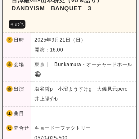
古澤巖vn×山本耕史（vo＆語り）
DANDYISM BANQUET 3
その他
日時
2025年9月21日（日）
開演：16:00
会場
東京｜
Bunkamura・オーチャードホール
出演
塩谷哲p 小沼ようすけg 大儀見元perc
井上陽介b
曲目
問合せ
キョードーファクトリー
0570-025-500