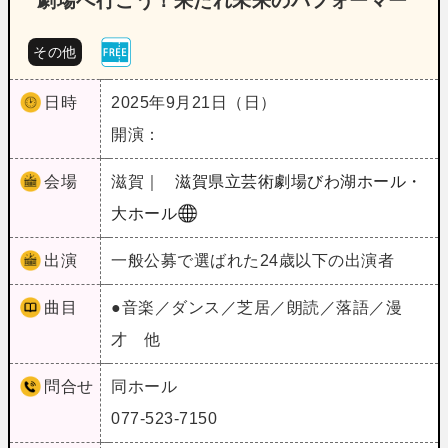
劇場へ行こう！来たれ未来のパフォーマー
その他
日時
2025年9月21日（日）
開演：
会場
滋賀｜
滋賀県立芸術劇場びわ湖ホール・
大ホール
出演
一般公募で選ばれた24歳以下の出演者
曲目
●音楽／ダンス／芝居／朗読／落語／漫
才 他
問合せ
同ホール
077-523-7150