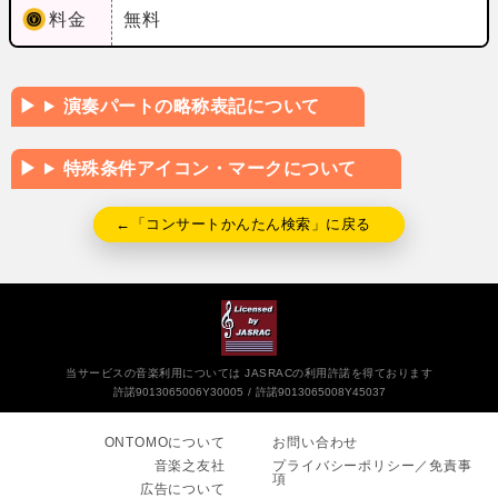
料金
無料
演奏パートの略称表記について
特殊条件アイコン・マークについて
←「コンサートかんたん検索」に戻る
当サービスの音楽利用については JASRACの利用許諾を得ております
許諾9013065006Y30005
許諾9013065008Y45037
ONTOMOについて
お問い合わせ
音楽之友社
プライバシーポリシー／免責事
項
広告について