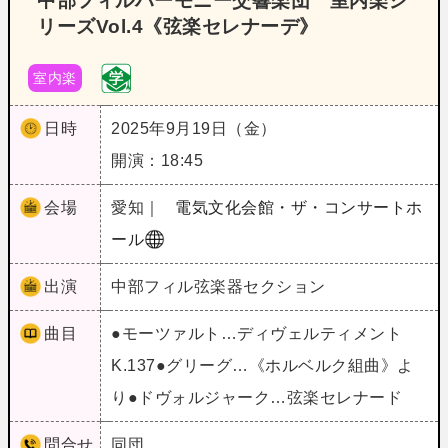
中部フィルハーモニー交響楽団 室内楽シ
リーズVol.4《弦楽セレナーデ》
室内楽
日時
2025年9月19日（金）
開演：18:45
会場
愛知｜
電気文化会館・ザ・コンサートホ
ール
出演
中部フィル弦楽器セクション
曲目
●モーツァルト…ディヴェルティメント
K.137●グリーグ…《ホルベルク組曲》よ
り●ドヴォルジャーク…弦楽セレナード
問合せ
同団