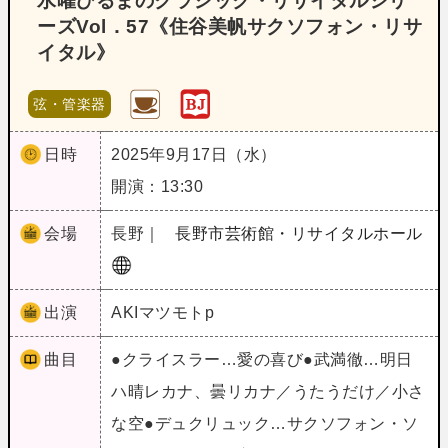
水曜ひるまのクラシック・リサイタルシリ
ーズVol．57《住谷美帆サクソフォン・リサ
イタル》
弦・管楽器
日時
2025年9月17日（水）
開演：13:30
会場
長野｜
長野市芸術館・リサイタルホール
出演
AKIマツモトp
曲目
●クライスラー…愛の喜び●武満徹…明日
ハ晴レカナ、曇リカナ／うたうだけ／小さ
な空●デュクリュック…サクソフォン・ソ