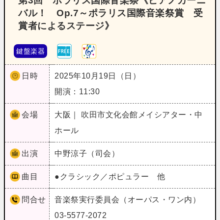
第3回 ポラリス国際音楽祭《ピアノカーニ
バル！ Op.7～ポラリス国際音楽祭賞 受
賞者によるステージ》
鍵盤楽器
日時
2025年10月19日（日）
開演：11:30
会場
大阪｜ 吹田市文化会館メイシアター・中
ホール
出演
中野涼子（司会）
曲目
●クラシック／ポピュラー 他
問合せ
音楽祭実行委員会（オーパス・ワン内）
03-5577-2072