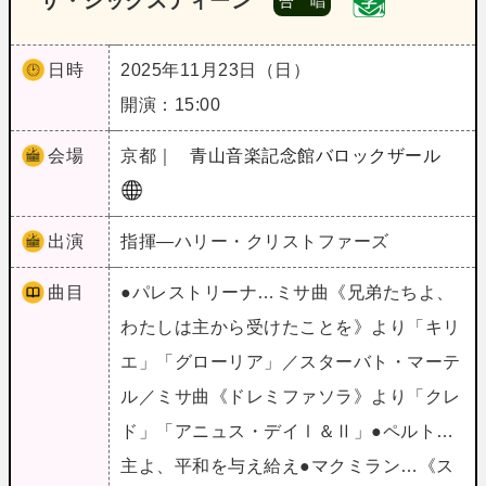
ザ・シックスティーン
合 唱
日時
2025年11月23日（日）
開演：15:00
会場
京都｜
青山音楽記念館バロックザール
出演
指揮―ハリー・クリストファーズ
曲目
●パレストリーナ…ミサ曲《兄弟たちよ、
わたしは主から受けたことを》より「キリ
エ」「グローリア」／スターバト・マーテ
ル／ミサ曲《ドレミファソラ》より「クレ
ド」「アニュス・デイⅠ＆Ⅱ」●ペルト…
主よ、平和を与え給え●マクミラン…《ス