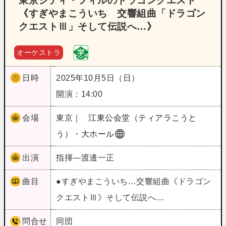
東京シティ・フィルのドラゴンクエスト
《すぎやまこういち 交響組曲「ドラゴン
クエストⅢ」そして伝説へ…》
オーケストラ
日時
2025年10月5日（日）
開演：14:00
会場
東京｜
江東公会堂（ティアラこうと
う）・大ホール
出演
指揮―渡邊一正
曲目
●すぎやまこういち…交響組曲《ドラゴン
クエストⅢ》そして伝説へ…
問合せ
同団