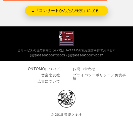
←「コンサートかんたん検索」に戻る
当サービスの音楽利用については JASRACの利用許諾を得ております
許諾9013065006Y30005
許諾9013065008Y45037
ONTOMOについて
お問い合わせ
音楽之友社
プライバシーポリシー／免責事
項
広告について
© 2018 音楽之友社