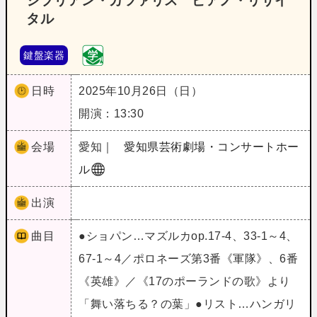
シプリアン・カツァリス ピアノ・リサイ
タル
鍵盤楽器
日時
2025年10月26日（日）
開演：13:30
会場
愛知｜
愛知県芸術劇場・コンサートホー
ル
出演
曲目
●ショパン…マズルカop.17-4、33-1～4、
67-1～4／ポロネーズ第3番《軍隊》、6番
《英雄》／《17のポーランドの歌》より
「舞い落ちる？の葉」●リスト…ハンガリ