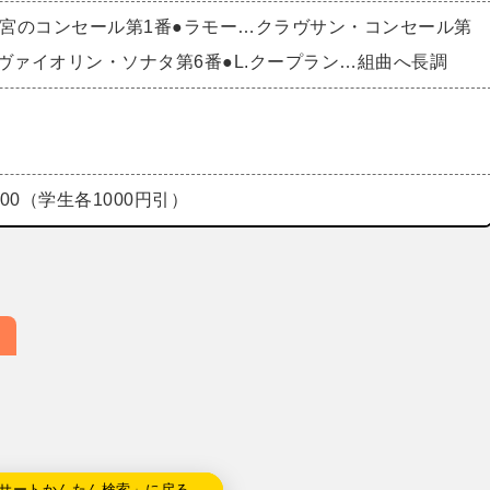
王宮のコンセール第1番●ラモー…クラヴサン・コンセール第
ヴァイオリン・ソナタ第6番●L.クープラン…組曲へ長調
500（学生各1000円引）
サートかんたん検索」に戻る