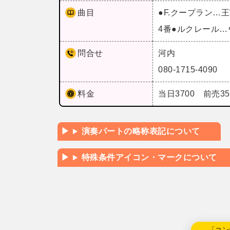
曲目
●F.クープラン…
4番●ルクレール…
問合せ
河内
080-1715-4090
料金
当日3700 前売3
演奏パートの略称表記について
特殊条件アイコン・マークについて
←「コン