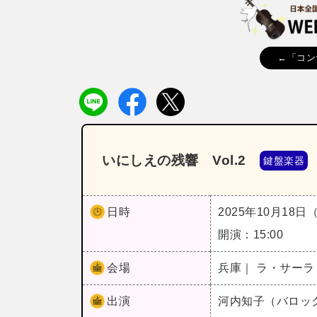
←「コン
いにしえの残響 Vol.2
鍵盤楽器
日時
2025年10月18日
開演：15:00
会場
兵庫｜ ラ・サー
出演
河内知子（バロック