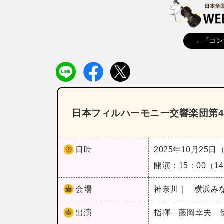
←「コン
日本フィルハーモニー交響楽団第4
日時
2025年10月25日
開演：15：00（
会場
神奈川｜
横浜み
出演
指揮―藤岡幸夫 伊