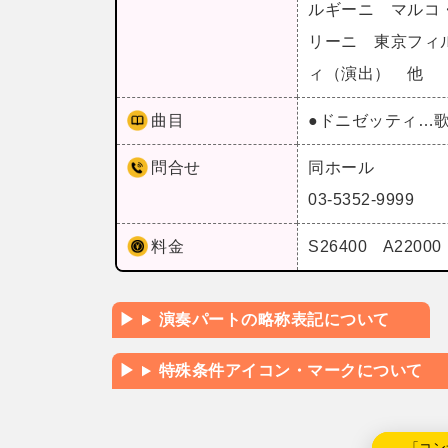
ルギーニ マルコ
リーニ 東京フィ
ィ（演出） 他
曲目
●ドニゼッティ…
問合せ
同ホール
03-5352-9999
料金
S26400 A220
演奏パートの略称表記について
特殊条件アイコン・マークについて
←「コン