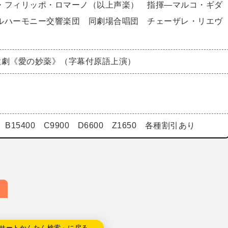
・フィリッポ・ロマーノ（以上声楽） 指揮―マルコ・ギダ
ルハーモニー交響楽団 同劇場合唱団 チェーザレ・リエヴ
歌劇《愛の妙薬》（字幕付原語上演）
00 B15400 C9900 D6600 Z1650 各種割引あり
サートかんたん検索」に戻る