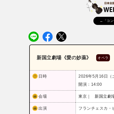
←「コン
新国立劇場《愛の妙薬》
オペラ
日時
2026年5月16日
開演：14:00
会場
東京｜
新国立劇
出演
フランチェスカ・