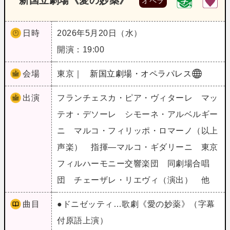
新国立劇場《愛の妙薬》
オペラ
日時
2026年5月20日（水）
開演：19:00
会場
東京｜
新国立劇場・オペラパレス
出演
フランチェスカ・ピア・ヴィターレ マッ
テオ・デソーレ シモーネ・アルベルギー
ニ マルコ・フィリッポ・ロマーノ（以上
声楽） 指揮―マルコ・ギダリーニ 東京
フィルハーモニー交響楽団 同劇場合唱
団 チェーザレ・リエヴィ（演出） 他
曲目
●ドニゼッティ…歌劇《愛の妙薬》（字幕
付原語上演）