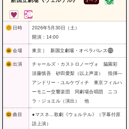
新国立劇場《ウェルテル》
オペラ
日時
2026年5月30日（土）
開演：14:00
会場
東京｜
新国立劇場・オペラパレス
出演
チャールズ・カストロノーヴォ 脇園彩
須藤慎吾 砂田愛梨（以上声楽） 指揮―
アンドリー・ユルケヴィチ 東京フィルハ
ーモニー交響楽団 同劇場合唱団 ニコ
ラ・ジョエル（演出） 他
曲目
●マスネ…歌劇《ウェルテル》（字幕付原
語上演）