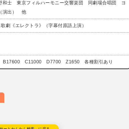
野和士 東京フィルハーモニー交響楽団 同劇場合唱団 ヨ
（演出） 他
ス…歌劇《エレクトラ》（字幕付原語上演）
00 B17600 C11000 D7700 Z1650 各種割引あり
サートかんたん検索」に戻る