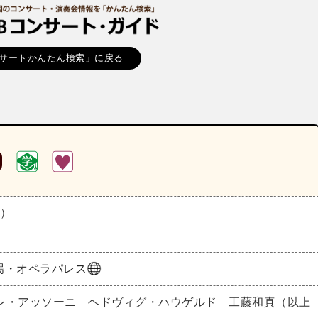
サートかんたん検索」に戻る
日）
場・オペラパレス
レ・アッソーニ ヘドヴィグ・ハウゲルド 工藤和真（以上