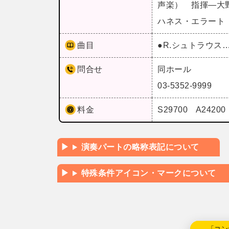
声楽） 指揮―大
ハネス・エラート
曲目
●R.シュトラウ
問合せ
同ホール
03-5352-9999
料金
S29700 A242
演奏パートの略称表記について
特殊条件アイコン・マークについて
←「コン