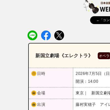
←「コン
新国立劇場《エレクトラ》
オペラ
日時
2026年7月5日（
開演：14:00
会場
東京｜
新国立劇
出演
藤村実穂子 アイ