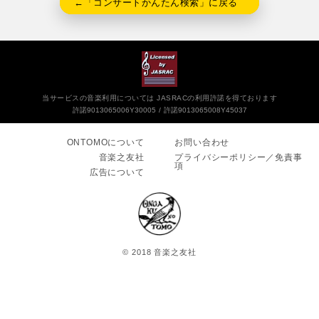
←「コンサートかんたん検索」に戻る
当サービスの音楽利用については JASRACの利用許諾を得ております
許諾9013065006Y30005
許諾9013065008Y45037
ONTOMOについて
お問い合わせ
音楽之友社
プライバシーポリシー／免責事
項
広告について
© 2018 音楽之友社