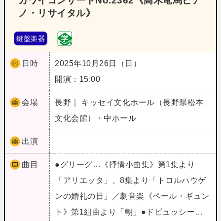
カワイコンサートNo.2362《髙木竜馬ピア
ノ・リサイタル》
鍵盤楽器
日時
2025年10月26日（日）
開演：15:00
会場
長野｜ キッセイ文化ホール（長野県松本
文化会館）・中ホール
出演
曲目
●グリーグ…《抒情小曲集》第1集より
「アリエッタ」、8集より「トロルハウゲ
ンの婚礼の日」／劇音楽《ペール・ギュン
ト》第1組曲より「朝」●ドビュッシー…