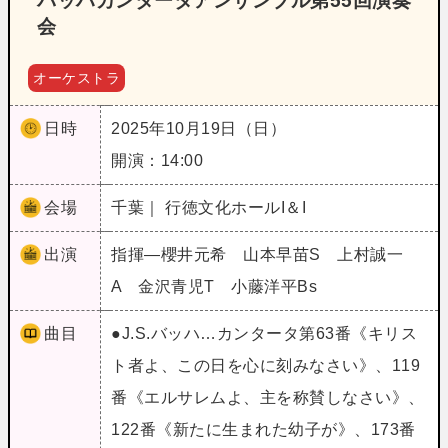
バッハカンタータアンサンブル第55回演奏
会
オーケストラ
日時
2025年10月19日（日）
開演：14:00
会場
千葉｜ 行徳文化ホールI＆I
出演
指揮―櫻井元希 山本早苗S 上村誠一
A 金沢青児T 小藤洋平Bs
曲目
●J.S.バッハ…カンタータ第63番《キリス
ト者よ、この日を心に刻みなさい》、119
番《エルサレムよ、主を称賛しなさい》、
122番《新たに生まれた幼子が》、173番