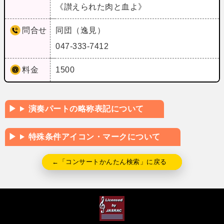
《讃えられた肉と血よ》
問合せ
同団（逸見）
047-333-7412
料金
1500
演奏パートの略称表記について
特殊条件アイコン・マークについて
←「コンサートかんたん検索」に戻る