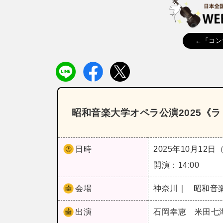
←「コン
昭和音楽大学オペラ公演2025《
日時
2025年10月12日
開演：14:00
会場
神奈川｜
昭和音
出演
石岡幸恵 米田七