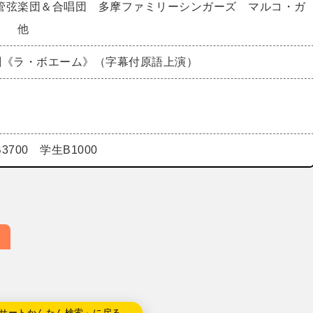
管弦楽団＆合唱団 多摩ファミリーシンガーズ マルコ・ガ
） 他
劇《ラ・ボエーム》（字幕付原語上演）
B3700 学生B1000
サートかんたん検索」に戻る