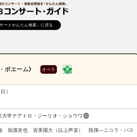
サートかんたん検索」に戻る
ラ・ボエーム》
オペラ
（日）
楽大学テアトロ・ジーリオ・ショウワ
海 加護友也 岩美陽大（以上声楽） 指揮―ニコラ・パス