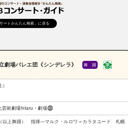
サートかんたん検索」に戻る
国立劇場バレエ団《シンデレラ》
舞 踊
（土）
芸術劇場hitaru・劇場
（以上舞踊） 指揮―マルク・ルロワ＝カラタユード 札幌