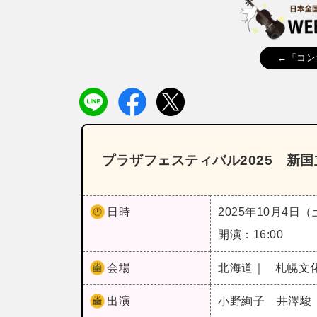
←「コン
プラザフェスティバル2025 新
日時
2025年10月4日
開演：16:00
会場
北海道｜
札幌文化
出演
小野絢子 井澤駿