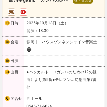
品川聖gamb ガンバの夕べ
弦・管楽器
日時
2025年10月18日（土）
開演：18:30
会場
静岡｜
ハウスゾンネンシャイン音楽堂
出演
曲目
●ハッカルト…《ガンバのための12の組
曲》より第5番●テレマン…幻想曲第7番
他
問合せ
同ホール
0545-71-6624