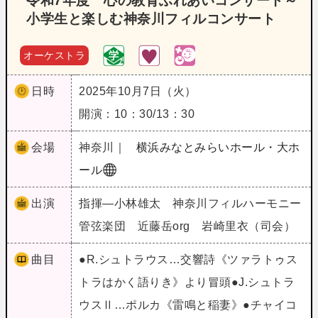
令和7年度 心の教育ふれあいコンサート～
小学生と楽しむ神奈川フィルコンサート
オーケストラ
日時
2025年10月7日（火）
開演：10：30/13：30
会場
神奈川｜
横浜みなとみらいホール・大ホ
ール
出演
指揮―小林雄太 神奈川フィルハーモニー
管弦楽団 近藤岳org 岩崎里衣（司会）
曲目
●R.シュトラウス…交響詩《ツァラトゥス
トラはかく語りき》より冒頭●J.シュトラ
ウスⅡ…ポルカ《雷鳴と稲妻》●チャイコ