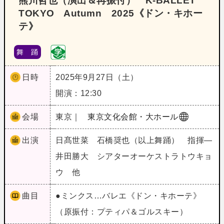
熊川哲也（演出＆再振付） K‐BALLET
TOKYO Autumn 2025《ドン・キホー
テ》
舞 踊
日時
2025年9月27日（土）
開演：12:30
会場
東京｜
東京文化会館・大ホール
出演
日髙世菜 石橋奨也（以上舞踊） 指揮―
井田勝大 シアターオーケストラトウキョ
ウ 他
曲目
●ミンクス…バレエ《ドン・キホーテ》
（原振付：プティパ＆ゴルスキー）