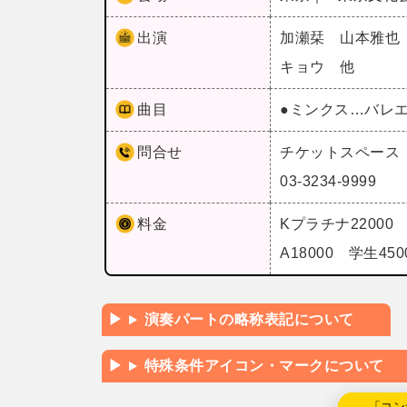
出演
加瀬栞 山本雅也
キョウ 他
曲目
●ミンクス…バレ
問合せ
チケットスペース
03-3234-9999
料金
Kプラチナ22000 S
A18000 学生4
演奏パートの略称表記について
特殊条件アイコン・マークについて
←「コン