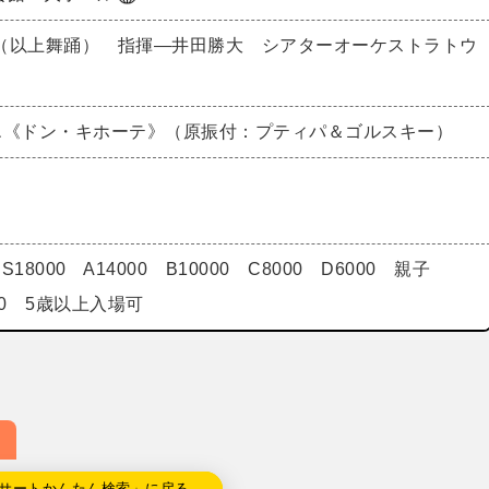
（以上舞踊） 指揮―井田勝大 シアターオーケストラトウ
エ《ドン・キホーテ》（原振付：プティパ＆ゴルスキー）
18000 A14000 B10000 C8000 D6000 親子
500 5歳以上入場可
サートかんたん検索」に戻る