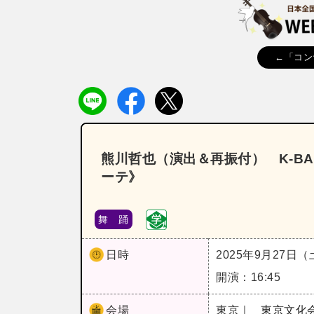
←「コン
熊川哲也（演出＆再振付） K‐BAL
ーテ》
舞 踊
日時
2025年9月27日
開演：16:45
会場
東京｜
東京文化