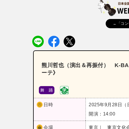
←「コン
熊川哲也（演出＆再振付） K‐BAL
ーテ》
舞 踊
日時
2025年9月28日
開演：14:00
会場
東京｜
東京文化