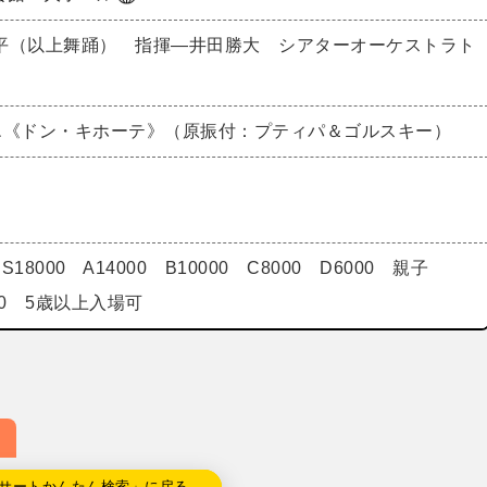
平（以上舞踊） 指揮―井田勝大 シアターオーケストラト
エ《ドン・キホーテ》（原振付：プティパ＆ゴルスキー）
18000 A14000 B10000 C8000 D6000 親子
500 5歳以上入場可
サートかんたん検索」に戻る