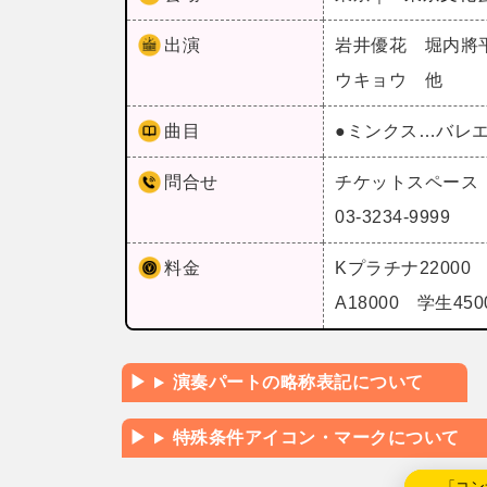
出演
岩井優花 堀内將
ウキョウ 他
曲目
●ミンクス…バレ
問合せ
チケットスペース
03-3234-9999
料金
Kプラチナ22000 S
A18000 学生4
演奏パートの略称表記について
特殊条件アイコン・マークについて
←「コン