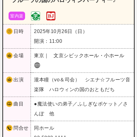
フルーツの国のハロウィンパーティー♪
室内楽
日時
2025年10月26日（日）
開演：11:00
会場
東京｜
文京シビックホール・小ホール
出演
瀧本瞳（vo＆司会） シエナ☆フルーツ音
楽隊 ハロウィンの国のおともだち
曲目
●魔法使いの弟子／ふしぎなポケット／さ
んぽ 他
問合せ
同ホール