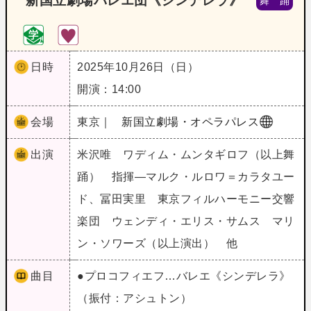
新国立劇場バレエ団《シンデレラ》
舞 踊
日時
2025年10月26日（日）
開演：14:00
会場
東京｜
新国立劇場・オペラパレス
出演
米沢唯 ワディム・ムンタギロフ（以上舞
踊） 指揮―マルク・ルロワ＝カラタユー
ド、冨田実里 東京フィルハーモニー交響
楽団 ウェンディ・エリス・サムス マリ
ン・ソワーズ（以上演出） 他
曲目
●プロコフィエフ…バレエ《シンデレラ》
（振付：アシュトン）