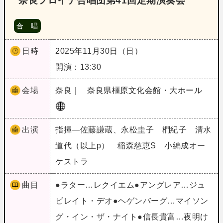
奈良フロイデ合唱団第41回定期演奏会
合 唱
日時
2025年11月30日（日）
開演：13:30
会場
奈良｜
奈良県橿原文化会館・大ホール
出演
指揮―佐藤謙蔵、永松圭子 椚紀子 清水
道代（以上p） 稲森慈恵S 小編成オー
ケストラ
曲目
●ラター…レクイエム●アングレア…ジュ
ビレイト・デオ●ヘゲンバーグ…マイソン
グ・イン・ザ・ナイト●信長貴富…夜明け