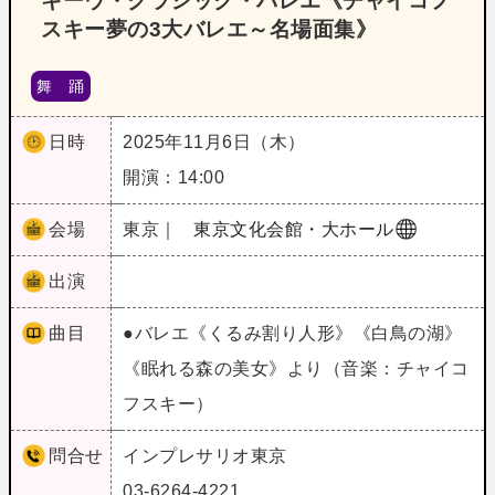
キーウ・クラシック・バレエ《チャイコフ
スキー夢の3大バレエ～名場面集》
舞 踊
日時
2025年11月6日（木）
開演：14:00
会場
東京｜
東京文化会館・大ホール
出演
曲目
●バレエ《くるみ割り人形》《白鳥の湖》
《眠れる森の美女》より（音楽：チャイコ
フスキー）
問合せ
インプレサリオ東京
03-6264-4221