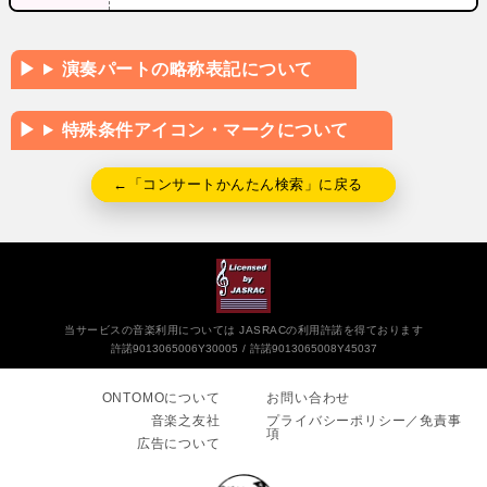
演奏パートの略称表記について
特殊条件アイコン・マークについて
←「コンサートかんたん検索」に戻る
当サービスの音楽利用については JASRACの利用許諾を得ております
許諾9013065006Y30005
許諾9013065008Y45037
ONTOMOについて
お問い合わせ
音楽之友社
プライバシーポリシー／免責事
項
広告について