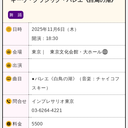
キーウ・クラシック・バレエ《白鳥の湖》
舞 踊
日時
2025年11月6日（木）
開演：18:30
会場
東京｜
東京文化会館・大ホール
出演
曲目
●バレエ《白鳥の湖》（音楽：チャイコフ
スキー）
問合せ
インプレサリオ東京
03-6264-4221
料金
5500