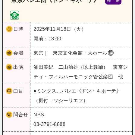
東京バレエ団《ドン・キホーテ》
舞 踊
日時
2025年11月18日（火）
開演：13:00
会場
東京｜
東京文化会館・大ホール
出演
涌田美紀 二山治雄（以上舞踊） 東京シ
ティ・フィルハーモニック管弦楽団 他
曲目
●ミンクス…バレエ《ドン・キホーテ》
（振付：ワシーリエフ）
問合せ
NBS
03-3791-8888