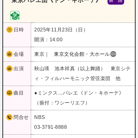
東京バレエ団《ドン・キホーテ》
舞 踊
日時
2025年11月23日（日）
開演：14:00
会場
東京｜
東京文化会館・大ホール
出演
秋山瑛 池本祥真（以上舞踊） 東京シテ
ィ・フィルハーモニック管弦楽団 他
曲目
●ミンクス…バレエ《ドン・キホーテ》
（振付：ワシーリエフ）
問合せ
NBS
03-3791-8888