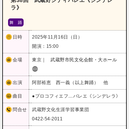
第38回 武蔵野シティバレエ《シンデレ
ラ》
舞 踊
日時
2025年11月16日（日）
開演：15:00
会場
東京｜
武蔵野市民文化会館・大ホール
出演
阿部裕恵 西一義（以上舞踊） 他
曲目
●プロコフィエフ…バレエ《シンデレラ》
問合せ
武蔵野文化生涯学習事業団
0422-54-2011