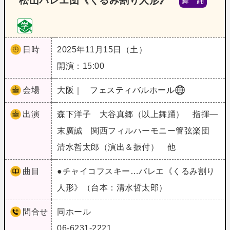
松山バレエ団《くるみ割り人形》
舞 踊
日時
2025年11月15日（土）
開演：15:00
会場
大阪｜
フェスティバルホール
出演
森下洋子 大谷真郷（以上舞踊） 指揮―
末廣誠 関西フィルハーモニー管弦楽団
清水哲太郎（演出＆振付） 他
曲目
●チャイコフスキー…バレエ《くるみ割り
人形》（台本：清水哲太郎）
問合せ
同ホール
06-6231-2221