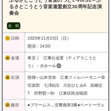
ふるさとこうとう音楽のつどいVol.32～ふ
るさとこうとう音楽連盟創立30周年記念演
奏会
合 唱
日時
2025年11月23日（日）
開演：14:00
会場
東京｜
江東公会堂（ティアラこうと
う）・大ホール
出演
指揮―山本音弥 江東フィルハーモニー管
弦楽団 七澤結S 川合ひとみA 高柳圭
T 狩野賢一Br 江東区民合唱団
曲目
●ブラームス…交響曲第3番●ベートーヴェ