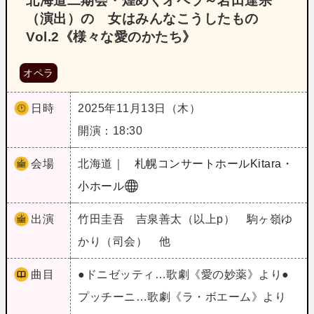
北海道二期会・煌めくオペラ～岩田達宗
（演出）の 女はみんなこうしたもの
Vol.2《様々な愛のかたち》
オペラ
日時
2025年11月13日（木）
開演：18:30
会場
北海道｜
札幌コンサートホールKitara・
小ホール
出演
竹田圭吾 吉泉善太（以上p） 駒ヶ嶺ゆ
かり（司会） 他
曲目
●ドニゼッティ…歌劇《愛の妙薬》より●
プッチーニ…歌劇《ラ・ボエーム》より