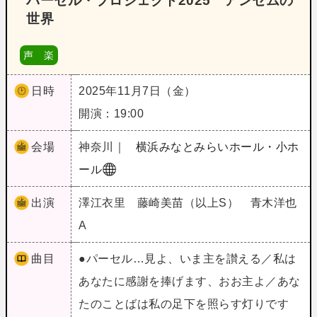
パーセル・プロジェクト2025 アンセムの
世界
声 楽
日時
2025年11月7日（金）
開演：19:00
会場
神奈川｜
横浜みなとみらいホール・小ホ
ール
出演
澤江衣里 藤崎美苗（以上S） 青木洋也
A
曲目
●パーセル…見よ、いま主を讃える／私は
あなたに感謝を捧げます、おお主よ／あな
たのことばは私の足下を照らす灯りです