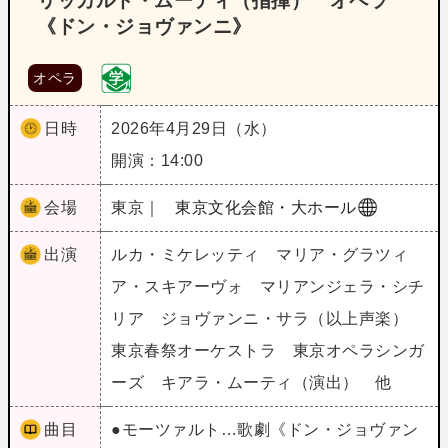
リッカルド・ムーティ（指揮） オペラ
《ドン・ジョヴァンニ》
オペラ
日時
2026年4月29日（水）
開演：14:00
会場
東京｜
東京文化会館・大ホール
出演
ルカ・ミケレッティ マリア・グラツィ
ア・スキアーヴォ マリアンジェラ・シチ
リア ジョヴァンニ・サラ（以上声楽）
東京春祭オーケストラ 東京オペラシンガ
ーズ キアラ・ムーティ（演出） 他
曲目
●モーツァルト…歌劇《ドン・ジョヴァン