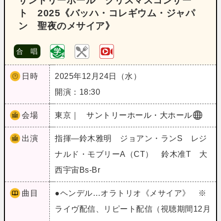
サントリーホール クリスマスコンサー
ト 2025《バッハ・コレギウム・ジャパ
ン 聖夜のメサイア》
合 唱
日時
2025年12月24日（水）
開演：18:30
会場
東京｜
サントリーホール・大ホール
出演
指揮―鈴木雅明 ジョアン・ランS レジ
ナルド・モブリーA（CT） 鈴木准T 大
西宇宙Bs‐Br
曲目
●ヘンデル…オラトリオ《メサイア》 ※
ライヴ配信、リピート配信（視聴期間12月