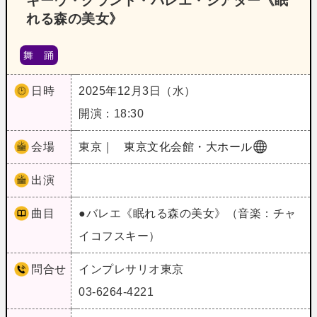
キーウ・グランド・バレエ・シアター《眠
れる森の美女》
舞 踊
日時
2025年12月3日（水）
開演：18:30
会場
東京｜
東京文化会館・大ホール
出演
曲目
●バレエ《眠れる森の美女》（音楽：チャ
イコフスキー）
問合せ
インプレサリオ東京
03-6264-4221