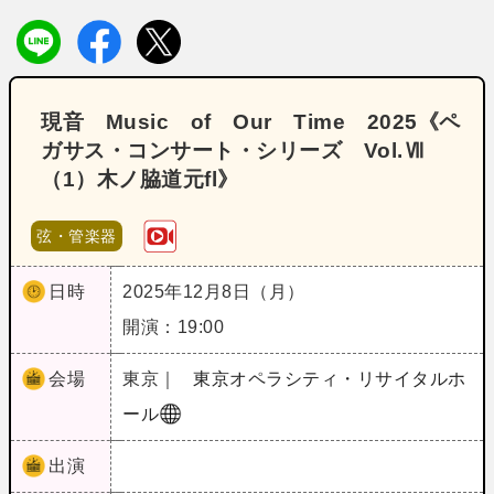
現音 Music of Our Time 2025《ペ
ガサス・コンサート・シリーズ Vol.Ⅶ
（1）木ノ脇道元fl》
弦・管楽器
日時
2025年12月8日（月）
開演：19:00
会場
東京｜
東京オペラシティ・リサイタルホ
ール
出演