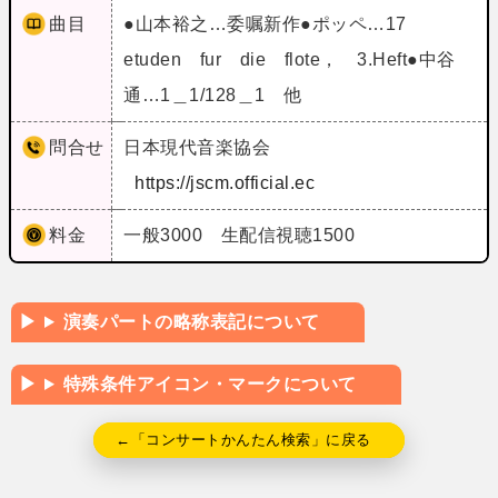
曲目
●山本裕之…委嘱新作●ポッペ…17
etuden fur die flote， 3.Heft●中谷
通…1＿1/128＿1 他
問合せ
日本現代音楽協会
https://jscm.official.ec
料金
一般3000 生配信視聴1500
演奏パートの略称表記について
特殊条件アイコン・マークについて
←「コンサートかんたん検索」に戻る