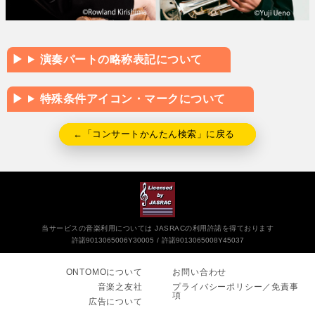
演奏パートの略称表記について
特殊条件アイコン・マークについて
←「コンサートかんたん検索」に戻る
当サービスの音楽利用については JASRACの利用許諾を得ております
許諾9013065006Y30005
許諾9013065008Y45037
ONTOMOについて
お問い合わせ
音楽之友社
プライバシーポリシー／免責事
項
広告について