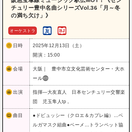
阪急宝塚線ミュージック駅伝MOT！《セン
チュリー豊中名曲シリーズVol.36「月～冬
の満ち欠け」》
オーケストラ
日時
2025年12月13日（土）
開演：15:00
会場
大阪｜
豊中市立文化芸術センター・大ホ
ール
出演
指揮―大友直人 日本センチュリー交響楽
団 児玉隼人tp ,
曲目
●ドビュッシー（クロエ＆カプレ編）…ベ
ルガマスク組曲●ベーメ…トランペット協