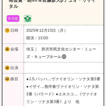
相曽賢一朗vn＆佐藤彦大pデュオ・リサイ
タル
室内楽
日時
2025年12月15日（月）
開演：13:00
会場
埼玉｜
所沢市民文化センター・ミュー
ズ・キューブホール
出演
曲目
●J.S.バッハ…ヴァイオリン・ソナタ第3番
●イザイ…無伴奏ヴァイオリン・ソナタ第
3番《バラード》●エネスコ…《ヴァイオ
リン・ソナタ第3番》より 他