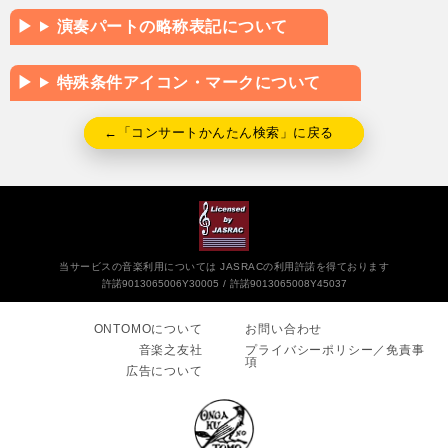
演奏パートの略称表記について
特殊条件アイコン・マークについて
←「コンサートかんたん検索」に戻る
当サービスの音楽利用については JASRACの利用許諾を得ております
許諾9013065006Y30005
許諾9013065008Y45037
ONTOMOについて
お問い合わせ
音楽之友社
プライバシーポリシー／免責事
項
広告について