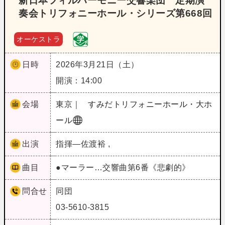
新日本フィルハーモニー交響楽団 定期演
奏会トリフォニーホール・シリーズ第668回
オーケストラ
日時
2026年3月21日（土）
開演：14:00
会場
東京｜
すみだトリフォニーホール・大ホ
ール
出演
指揮―佐渡裕 ,
曲目
●マーラー…交響曲第6番《悲劇的》
問合せ
同団
03-5610-3815