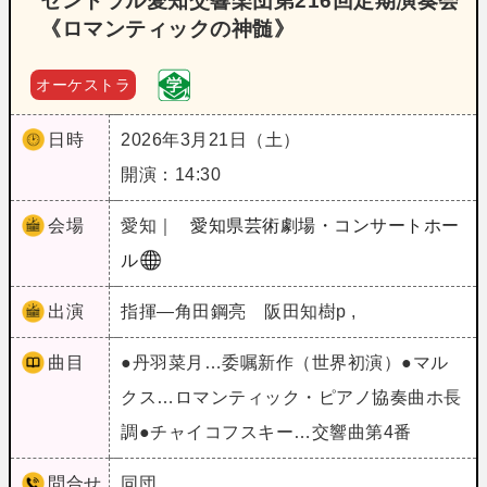
セントラル愛知交響楽団第216回定期演奏会
《ロマンティックの神髄》
オーケストラ
日時
2026年3月21日（土）
開演：14:30
会場
愛知｜
愛知県芸術劇場・コンサートホー
ル
出演
指揮―角田鋼亮 阪田知樹p ,
曲目
●丹羽菜月…委嘱新作（世界初演）●マル
クス…ロマンティック・ピアノ協奏曲ホ長
調●チャイコフスキー…交響曲第4番
問合せ
同団