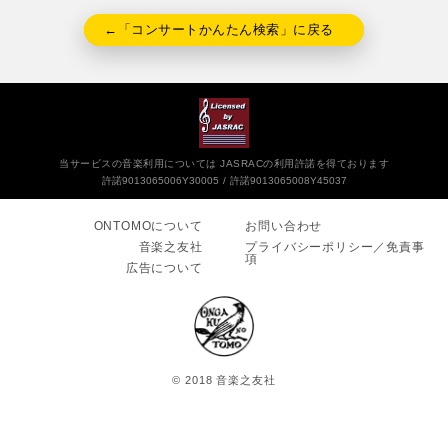
←「コンサートかんたん検索」に戻る
当サービスの音楽利用については JASRACの利用許諾を得ております
許諾9013065006Y30005
許諾9013065008Y45037
ONTOMOについて
お問い合わせ
音楽之友社
プライバシーポリシー／免責事
項
広告について
© 2018 音楽之友社