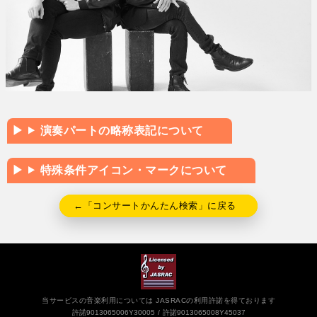
演奏パートの略称表記について
特殊条件アイコン・マークについて
←「コンサートかんたん検索」に戻る
当サービスの音楽利用については JASRACの利用許諾を得ております
許諾9013065006Y30005
許諾9013065008Y45037