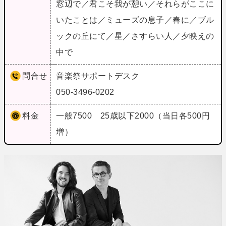
窓辺で／君こそ我が憩い／それらがここに
いたことは／ミューズの息子／春に／ブル
ックの丘にて／星／さすらい人／夕映えの
中で
問合せ
音楽祭サポートデスク
050-3496-0202
料金
一般7500 25歳以下2000（当日各500円
増）